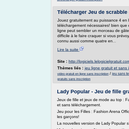
Télécharger Jeu de scrabble e
Jouez gratuitement au puissance 4 en l
téléchargement nécessaires! bien que 
ligne peut sembler un morceau de gâtea
difficile à le faire craquer si vous prév
connu aussi comme quatre en...
Lire la suite
Site :
http://logiciels.lelogicielgratuit.co
Thèmes liés :
jeu ligne gratuit et sans 
/
jeu sans te
video gratuit en ligne sans inscription
gratuits sans inscription
Lady Popular - Jeu de fille gr
Jeux de fille et jeux de mode au top : Fa
et sans téléchargement.
Jeu pour les Filles : Fashion Arena Offic
les garçons!
La nouvelles version de Lady Popular s'