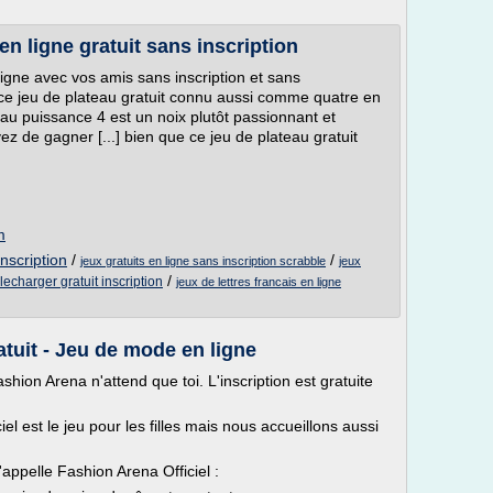
n ligne gratuit sans inscription
igne avec vos amis sans inscription et sans
ce jeu de plateau gratuit connu aussi comme quatre en
u puissance 4 est un noix plutôt passionnant et
oyez de gagner [...] bien que ce jeu de plateau gratuit
m
inscription
/
/
jeux gratuits en ligne sans inscription scrabble
jeux
/
lecharger gratuit inscription
jeux de lettres francais en ligne
atuit - Jeu de mode en ligne
shion Arena n'attend que toi. L'inscription est gratuite
iel est le jeu pour les filles mais nous accueillons aussi
appelle Fashion Arena Officiel :