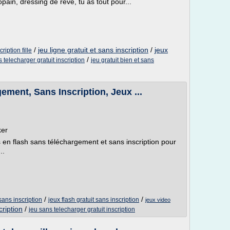
ain, dressing de rêve, tu as tout pour...
/
jeu ligne gratuit et sans inscription
/
jeux
ription fille
/
 telecharger gratuit inscription
jeu gratuit bien et sans
ement, Sans Inscription, Jeux ...
ker
s en flash sans téléchargement et sans inscription pour
..
/
/
sans inscription
jeux flash gratuit sans inscription
jeux video
cription
/
jeu sans telecharger gratuit inscription