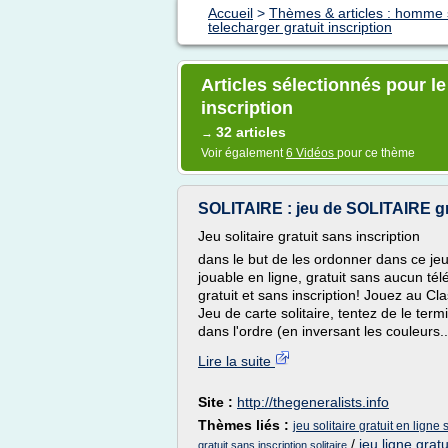
Accueil
>
Thèmes & articles : homme 
telecharger gratuit inscription
Articles sélectionnés pour le
inscription
32 articles
→
Voir également
6 Vidéos
pour ce thème
SOLITAIRE : jeu de SOLITAIRE gra
Jeu solitaire gratuit sans inscription
dans le but de les ordonner dans ce jeu 
jouable en ligne, gratuit sans aucun télé
gratuit et sans inscription! Jouez au Clas
Jeu de carte solitaire, tentez de le te
dans l'ordre (en inversant les couleurs..
Lire la suite
Site :
http://thegeneralists.info
Thèmes liés :
jeu solitaire gratuit en ligne
/
jeu ligne gratu
gratuit sans inscription solitaire