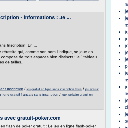
in
j
ription - informations : Je ...
j
in
j
j
ns Inscription, En ...
j
de réussite qui, comme son nom l'indique, se joue en
j
 compose de trois espaces bien distincts : le " tableau
j
s de tailles...
p
j
in
j
/
/
 sans inscription
jeu gratuit en ligne sans inscription tetris
jeu gratuit
in
/
 ligne gratuit francais sans inscription
jeux solitaire gratuit en
j
c
j
ts avec gratuit-poker.com
s
 en flash de poker gratuit : Le jeu en ligne flash-poker
i