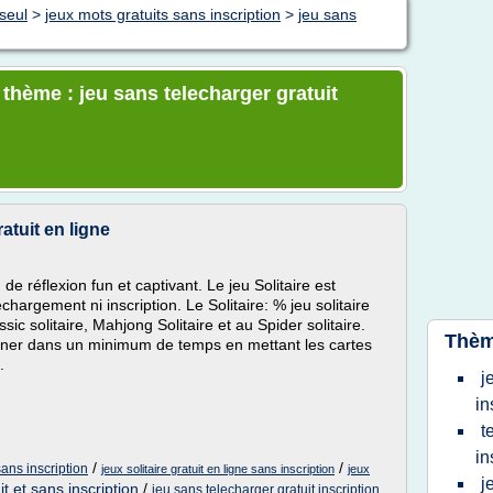
seul
>
jeux mots gratuits sans inscription
>
jeu sans
 thème : jeu sans telecharger gratuit
tuit en ligne
de réflexion fun et captivant. Le jeu Solitaire est
chargement ni inscription. Le Solitaire: % jeu solitaire
sic solitaire, Mahjong Solitaire et au Spider solitaire.
Thèm
rminer dans un minimum de temps en mettant les cartes
.
j
in
t
in
/
/
 sans inscription
jeux solitaire gratuit en ligne sans inscription
jeux
j
it et sans inscription
/
jeu sans telecharger gratuit inscription