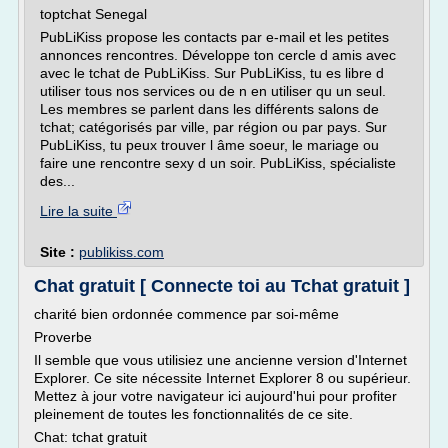
toptchat Senegal
PubLiKiss propose les contacts par e-mail et les petites
annonces rencontres. Développe ton cercle d amis avec
avec le tchat de PubLiKiss. Sur PubLiKiss, tu es libre d
utiliser tous nos services ou de n en utiliser qu un seul.
Les membres se parlent dans les différents salons de
tchat; catégorisés par ville, par région ou par pays. Sur
PubLiKiss, tu peux trouver l âme soeur, le mariage ou
faire une rencontre sexy d un soir. PubLiKiss, spécialiste
des...
Lire la suite
Site :
publikiss.com
Chat gratuit [ Connecte toi au Tchat gratuit ]
charité bien ordonnée commence par soi-même
Proverbe
Il semble que vous utilisiez une ancienne version d'Internet
Explorer. Ce site nécessite Internet Explorer 8 ou supérieur.
Mettez à jour votre navigateur ici aujourd'hui pour profiter
pleinement de toutes les fonctionnalités de ce site.
Chat: tchat gratuit