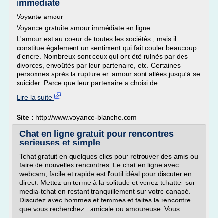
immédiate
Voyante amour
Voyance gratuite amour immédiate en ligne
L'amour est au coeur de toutes les sociétés ; mais il
constitue également un sentiment qui fait couler beaucoup
d'encre. Nombreux sont ceux qui ont été ruinés par des
divorces, envoûtés par leur partenaire, etc. Certaines
personnes après la rupture en amour sont allées jusqu'à se
suicider. Parce que leur partenaire a choisi de...
Lire la suite
Site :
http://www.voyance-blanche.com
Chat en ligne gratuit pour rencontres
serieuses et simple
Tchat gratuit en quelques clics pour retrouver des amis ou
faire de nouvelles rencontres. Le chat en ligne avec
webcam, facile et rapide est l'outil idéal pour discuter en
direct. Mettez un terme à la solitude et venez tchatter sur
media-tchat en restant tranquillement sur votre canapé.
Discutez avec hommes et femmes et faites la rencontre
que vous recherchez : amicale ou amoureuse. Vous...