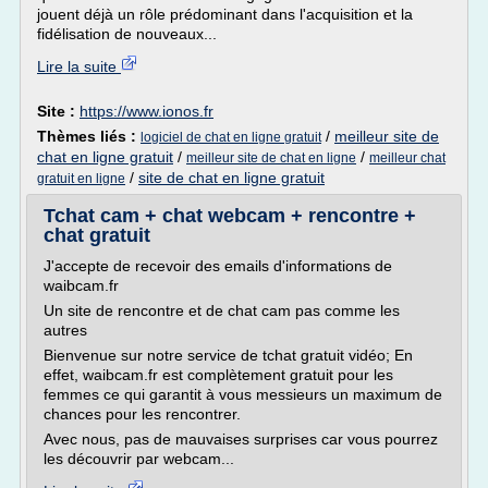
jouent déjà un rôle prédominant dans l'acquisition et la
fidélisation de nouveaux...
Lire la suite
Site :
https://www.ionos.fr
Thèmes liés :
/
meilleur site de
logiciel de chat en ligne gratuit
chat en ligne gratuit
/
/
meilleur site de chat en ligne
meilleur chat
/
site de chat en ligne gratuit
gratuit en ligne
Tchat cam + chat webcam + rencontre +
chat gratuit
J'accepte de recevoir des emails d'informations de
waibcam.fr
Un site de rencontre et de chat cam pas comme les
autres
Bienvenue sur notre service de tchat gratuit vidéo; En
effet, waibcam.fr est complètement gratuit pour les
femmes ce qui garantit à vous messieurs un maximum de
chances pour les rencontrer.
Avec nous, pas de mauvaises surprises car vous pourrez
les découvrir par webcam...