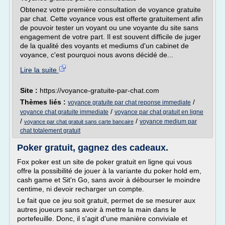
Obtenez votre première consultation de voyance gratuite
par chat. Cette voyance vous est offerte gratuitement afin
de pouvoir tester un voyant ou une voyante du site sans
engagement de votre part. Il est souvent difficile de juger
de la qualité des voyants et mediums d'un cabinet de
voyance, c'est pourquoi nous avons décidé de...
Lire la suite
Site :
https://voyance-gratuite-par-chat.com
Thèmes liés :
/
voyance gratuite par chat reponse immediate
/
voyance chat gratuite immediate
voyance par chat gratuit en ligne
/
/
voyance medium par
voyance par chat gratuit sans carte bancaire
chat totalement gratuit
Poker gratuit, gagnez des cadeaux.
Fox poker est un site de poker gratuit en ligne qui vous
offre la possibilité de jouer à la variante du poker hold em,
cash game et Sit'n Go, sans avoir à débourser le moindre
centime, ni devoir recharger un compte.
Le fait que ce jeu soit gratuit, permet de se mesurer aux
autres joueurs sans avoir à mettre la main dans le
portefeuille. Donc, il s'agit d'une manière conviviale et