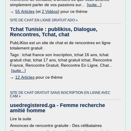
simplement parler de vos passions sur...
[suite...]
→
55 Articles
(et
2 Vidéos
) pour ce thème
SITE DE CHAT EN LIGNE GRATUIT ADO »
Tchat Tunisie : publikiss, Dialogue,
Rencontres, Tchat, chat
PubLiKiss est un site de chat et de rencontres en ligne
totalement gratuit .
Tags : tchat france son inscription, tchat 16 ans, tchat
gratuit chat, tchat 17 ans, tchat gratuit tchat, Rencontre
France, Rencontre Gratuit, Rencontre En Ligne, Chat...
[suite...]
→
12 Articles
pour ce thème
SITE DE CHAT GRATUIT SANS INSCRIPTION EN LIGNE AVEC
CAM »
usedregistered.ga - Femme recherche
amitié homme
Lire la suite
Annonces de rencontre gratuite - Des célibataires