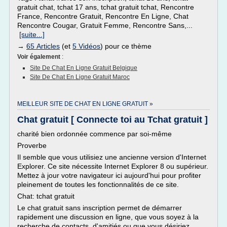
gratuit chat, tchat 17 ans, tchat gratuit tchat, Rencontre
France, Rencontre Gratuit, Rencontre En Ligne, Chat
Rencontre Cougar, Gratuit Femme, Rencontre Sans,...
[suite...]
→
65 Articles
(et
5 Vidéos
) pour ce thème
Voir également
:
Site De Chat En Ligne Gratuit Belgique
Site De Chat En Ligne Gratuit Maroc
MEILLEUR SITE DE CHAT EN LIGNE GRATUIT »
Chat gratuit [ Connecte toi au Tchat gratuit ]
charité bien ordonnée commence par soi-même
Proverbe
Il semble que vous utilisiez une ancienne version d'Internet
Explorer. Ce site nécessite Internet Explorer 8 ou supérieur.
Mettez à jour votre navigateur ici aujourd'hui pour profiter
pleinement de toutes les fonctionnalités de ce site.
Chat: tchat gratuit
Le chat gratuit sans inscription permet de démarrer
rapidement une discussion en ligne, que vous soyez à la
recherche de contacts, d'amitiés ou que vous désiriez