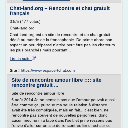
Chat-land.org – Rencontre et chat gratuit
français
3.5/5 (477 votes)
Chat-land.org
Chat-land.org est un site de rencontre et de chat gratuit
dédié au monde de la francophonie. De prime abord son
aspect un peu dépassé n'attire peut être pas les chatteurs
les plus branchés mais pourtant...
Lire la suite
Site :
https://www.espace-tchat.com
Site de rencontre amour libre :::: site
rencontre gratuit ...
Site de rencontre amour libre
6 août 2014 Je ne pensais pas que l'amour pouvait aussi
être comme ça, puisque ma seule relation à distance
avait été très compliquée, mais en fait... c'est bien. ne
rencontre pas souvent de nouvelles personnes, donc
aucun mec ne m'a tapé dans l'oeil, et je ne ressens pas
l'envie d'aller sur un site de rencontres En direct sur ce