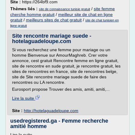
Site :
https://264bf9.com
Thèmes liés :
/
site femme
site de connaissance tunisie gratuit
cherche homme gratuit
/
meilleur site de chat en ligne
gratuit
/
meilleurs sites de chat gratuit
/
site de chat tunisien en
ligne gratuit
Site rencontre mariage suede -
hotelaguadeloupe.com
Si vous recherchez une femme pour mariage ou un
homme Bienvenue sur AmourMaghreb. Crer votre
annonce, cest gratuit Rencontre femme en ligne gratuit,
site de rencontre en sude gratuit, je rencontre gratuit, les
sites de rencontres en france, site de rencontres belge,
site de Site rencontre mariage suede de faire des
rencontres ou LA rencontre.
Eurosport propose Trouver des amis, amiti, amiti,...
Lire la suite
Site :
http://hotelaguadeloupe.com
usedregistered.ga - Femme recherche
amitié homme
Lire la suite