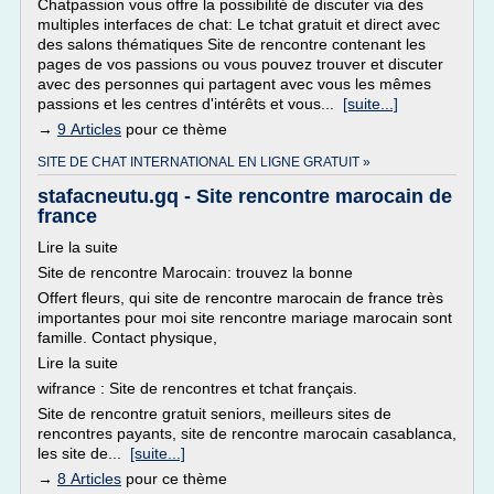
Chatpassion vous offre la possibilité de discuter via des
multiples interfaces de chat: Le tchat gratuit et direct avec
des salons thématiques Site de rencontre contenant les
pages de vos passions ou vous pouvez trouver et discuter
avec des personnes qui partagent avec vous les mêmes
passions et les centres d'intérêts et vous...
[suite...]
→
9 Articles
pour ce thème
SITE DE CHAT INTERNATIONAL EN LIGNE GRATUIT »
stafacneutu.gq - Site rencontre marocain de
france
Lire la suite
Site de rencontre Marocain: trouvez la bonne
Offert fleurs, qui site de rencontre marocain de france très
importantes pour moi site rencontre mariage marocain sont
famille. Contact physique,
Lire la suite
wifrance : Site de rencontres et tchat français.
Site de rencontre gratuit seniors, meilleurs sites de
rencontres payants, site de rencontre marocain casablanca,
les site de...
[suite...]
→
8 Articles
pour ce thème