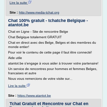
Lire la suite
Site :
http://www.media-tchat.org
Chat 100% gratuit - tchatche Belgique -
atantot.be
Chat en Ligne - Site de rencontre Belge
Chat Belgique totalement GRATUIT
Chat en direct avec des Belge, Belges et des membres du
monde entier!
Pour voir le contenu de cette page il faut être connecté!
Aide utile
atantot.be s'engage à vous aider à trouver votre partenaire!
Un service de rencontres pour hommes et femmes Belges,
francaises et autre
Nous vous remercions de votre visite sur...
Lire la suite
Site :
https://www.atantot.be
Tchat Gratuit et Rencontre sur Chat en