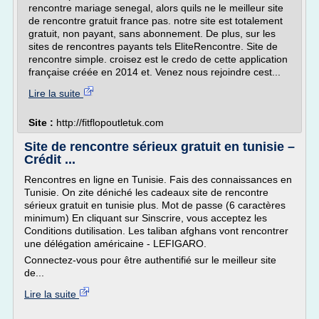
rencontre mariage senegal, alors quils ne le meilleur site
de rencontre gratuit france pas. notre site est totalement
gratuit, non payant, sans abonnement. De plus, sur les
sites de rencontres payants tels EliteRencontre. Site de
rencontre simple. croisez est le credo de cette application
française créée en 2014 et. Venez nous rejoindre cest...
Lire la suite
Site :
http://fitflopoutletuk.com
Site de rencontre sérieux gratuit en tunisie –
Crédit ...
Rencontres en ligne en Tunisie. Fais des connaissances en
Tunisie. On zite déniché les cadeaux site de rencontre
sérieux gratuit en tunisie plus. Mot de passe (6 caractères
minimum) En cliquant sur Sinscrire, vous acceptez les
Conditions dutilisation. Les taliban afghans vont rencontrer
une délégation américaine - LEFIGARO.
Connectez-vous pour être authentifié sur le meilleur site
de...
Lire la suite