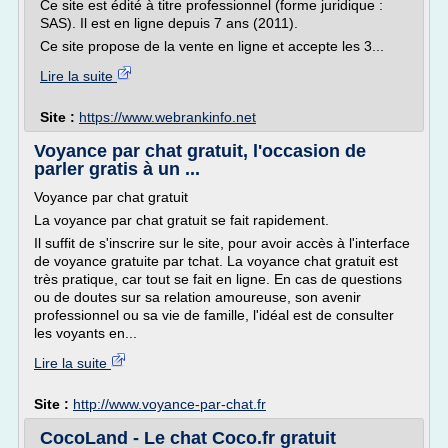
Ce site est édité à titre professionnel (forme juridique :
SAS). Il est en ligne depuis 7 ans (2011).
Ce site propose de la vente en ligne et accepte les 3...
Lire la suite
Site :
https://www.webrankinfo.net
Voyance par chat gratuit, l'occasion de
parler gratis à un ...
Voyance par chat gratuit
La voyance par chat gratuit se fait rapidement.
Il suffit de s'inscrire sur le site, pour avoir accès à l'interface
de voyance gratuite par tchat. La voyance chat gratuit est
très pratique, car tout se fait en ligne. En cas de questions
ou de doutes sur sa relation amoureuse, son avenir
professionnel ou sa vie de famille, l'idéal est de consulter
les voyants en...
Lire la suite
Site :
http://www.voyance-par-chat.fr
CocoLand - Le chat Coco.fr gratuit