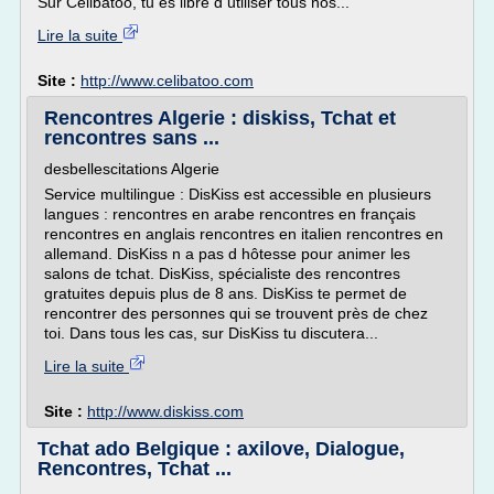
Sur Celibatoo, tu es libre d utiliser tous nos...
Lire la suite
Site :
http://www.celibatoo.com
Rencontres Algerie : diskiss, Tchat et
rencontres sans ...
desbellescitations Algerie
Service multilingue : DisKiss est accessible en plusieurs
langues : rencontres en arabe rencontres en français
rencontres en anglais rencontres en italien rencontres en
allemand. DisKiss n a pas d hôtesse pour animer les
salons de tchat. DisKiss, spécialiste des rencontres
gratuites depuis plus de 8 ans. DisKiss te permet de
rencontrer des personnes qui se trouvent près de chez
toi. Dans tous les cas, sur DisKiss tu discutera...
Lire la suite
Site :
http://www.diskiss.com
Tchat ado Belgique : axilove, Dialogue,
Rencontres, Tchat ...